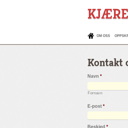
KJÆR
OM OSS
OPPSKR
Kontakt 
Navn
*
Fornavn
E-post
*
Beskjed
*