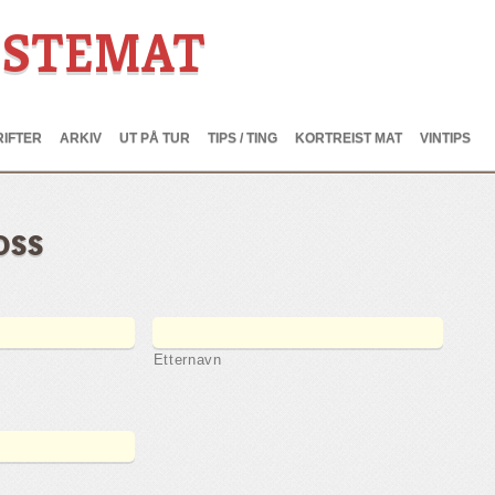
ESTEMAT
IFTER
ARKIV
UT PÅ TUR
TIPS / TING
KORTREIST MAT
VINTIPS
oss
Etternavn