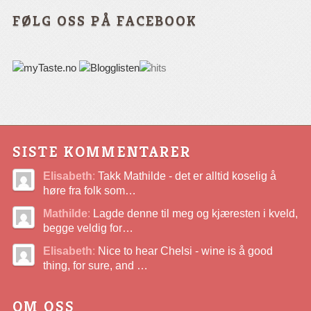
FØLG OSS PÅ FACEBOOK
SISTE KOMMENTARER
Elisabeth
:
Takk Mathilde - det er alltid koselig å
høre fra folk som…
Mathilde
:
Lagde denne til meg og kjæresten i kveld,
begge veldig for…
Elisabeth
:
Nice to hear Chelsi - wine is å good
thing, for sure, and …
OM OSS