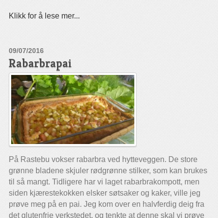
Klikk for å lese mer...
09/07/2016
Rabarbrapai
På Rastebu vokser rabarbra ved hytteveggen. De store
grønne bladene skjuler rødgrønne stilker, som kan brukes
til så mangt. Tidligere har vi laget rabarbrakompott, men
siden kjærestekokken elsker søtsaker og kaker, ville jeg
prøve meg på en pai. Jeg kom over en halvferdig deig fra
det glutenfrie verkstedet, og tenkte at denne skal vi prøve