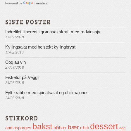
Powered by
Translate
SISTE POSTER
Indrefilet tilberedt i grønnsakskraft med rødvinssjy
13/02/2019
Kyllingsalat med helstekt kyllingbryst
11/02/2019
Coq au vin
27/08/2018
Fisketur på Veggli
24/08/2018
Fylt krabbe med spinatsalat og chilimajones
24/08/2018
STIKKORD
dessert
bakst
bær
chili
and
asparges
blåbær
egg