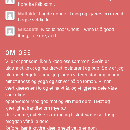
høre fra folk som…
Mathilde
:
Lagde denne til meg og kjæresten i kveld,
begge veldig for…
Elisabeth
:
Nice to hear Chelsi - wine is å good
thing, for sure, and …
OM OSS
Vi er et par som liker å kose oss sammen. Svein er
utdannet kokk og har drevet restaurant og pub. Selv er jeg
utdannet ergoterapeut, jeg tar en videreutdanning innen
mindfulness og yoga og skriver på en roman. Vi har
vært kjærester i to og et halvt år, og vil gjerne dele våre
sanselige
opplevelser med god mat og vin med dere!!! Mat og
kjærlighet handler om mye av
det samme, nytelse, sansing og tilstedeværelse. Følg
bloggen vår å la dere
forføre, lær å krydre kjærlighetslivet gjennom