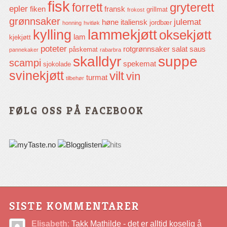
fisk
gryterett
forrett
epler
fiken
fransk
grillmat
frokost
grønnsaker
julemat
høne
italiensk
jordbær
honning
hvitløk
lammekjøtt
kylling
oksekjøtt
lam
kjekjøtt
poteter
rotgrønnsaker
salat
saus
påskemat
pannekaker
rabarbra
skalldyr
suppe
scampi
spekemat
sjokolade
svinekjøtt
vilt
vin
turmat
tilbehør
FØLG OSS PÅ FACEBOOK
SISTE KOMMENTARER
Elisabeth
:
Takk Mathilde - det er alltid koselig å