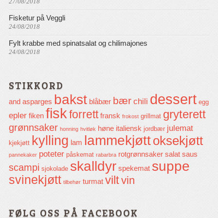
27/08/2018
Fisketur på Veggli
24/08/2018
Fylt krabbe med spinatsalat og chilimajones
24/08/2018
STIKKORD
dessert
bakst
bær
chili
and
asparges
blåbær
egg
fisk
gryterett
forrett
epler
fiken
fransk
grillmat
frokost
grønnsaker
julemat
høne
italiensk
jordbær
honning
hvitløk
lammekjøtt
kylling
oksekjøtt
lam
kjekjøtt
poteter
rotgrønnsaker
salat
saus
påskemat
pannekaker
rabarbra
skalldyr
suppe
scampi
spekemat
sjokolade
svinekjøtt
vilt
vin
turmat
tilbehør
FØLG OSS PÅ FACEBOOK