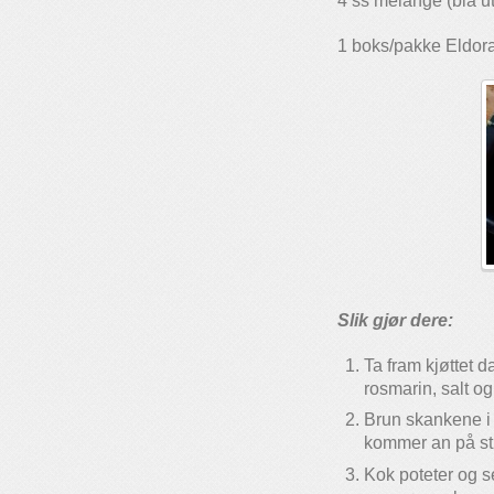
4 ss melange (blå ut
1 boks/pakke Eldor
Slik gjør dere:
Ta fram kjøttet da
rosmarin, salt o
Brun skankene i 
kommer an på stø
Kok poteter og se