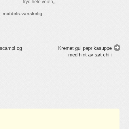
fryd hele veien,,,
: middels-vanskelig
 scampi og
Kremet gul paprikasuppe
med hint av søt chili