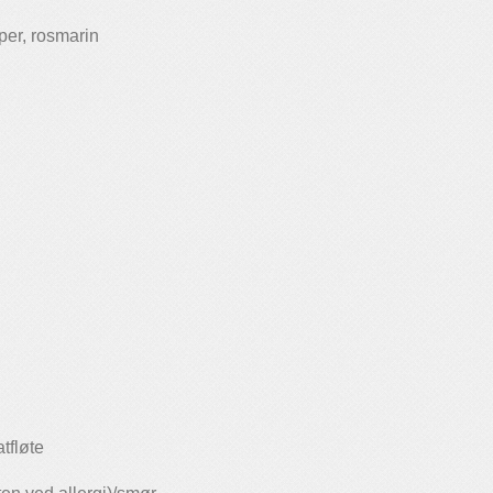
pper, rosmarin
tfløte