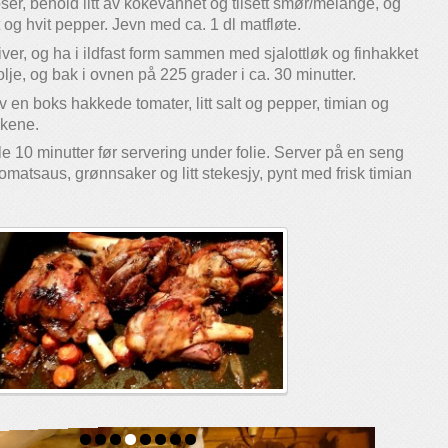
r, behold litt av kokevannet og tilsett smør/melange, og
 og hvit pepper. Jevn med ca. 1 dl matfløte.
kiver, og ha i ildfast form sammen med sjalottløk og finhakket
olje, og bak i ovnen på 225 grader i ca. 30 minutter.
 en boks hakkede tomater, litt salt og pepper, timian og
nkene.
e 10 minutter før servering under folie. Server på en seng
omatsaus, grønnsaker og litt stekesjy, pynt med frisk timian