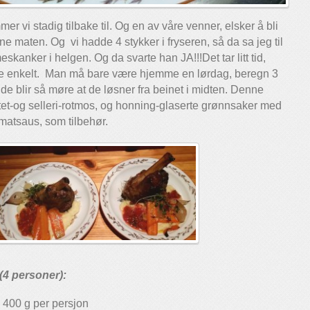
vi stadig tilbake til. Og en av våre venner, elsker å bli
e maten. Og vi hadde 4 stykker i fryseren, så da sa jeg til
skanker i helgen. Og da svarte han JA!!!Det tar litt tid,
ke enkelt. Man må bare være hjemme en lørdag, beregn 3
t de blir så møre at de løsner fra beinet i midten. Denne
tet-og selleri-rotmos, og honning-glaserte grønnsaker med
tomatsaus, som tilbehør.
(4 personer):
 400 g per persjon