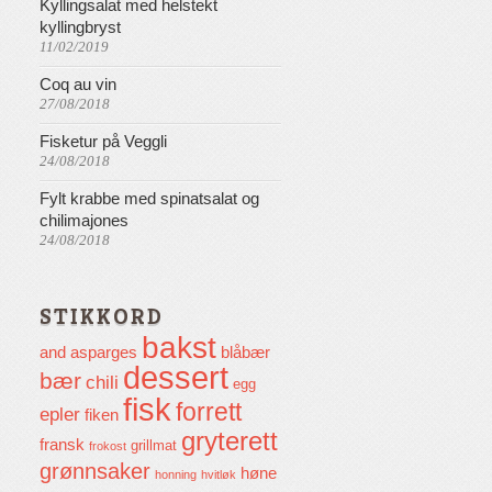
Kyllingsalat med helstekt
kyllingbryst
11/02/2019
Coq au vin
27/08/2018
Fisketur på Veggli
24/08/2018
Fylt krabbe med spinatsalat og
chilimajones
24/08/2018
STIKKORD
bakst
and
asparges
blåbær
dessert
bær
chili
egg
fisk
forrett
epler
fiken
gryterett
fransk
grillmat
frokost
grønnsaker
høne
honning
hvitløk