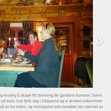
lig koselig å skape litt stemning før gjestene kommer. Svein
et på koia, han fyrte opp i bålpanna og vi ønsket velkommen
i på en tre-rettes, og venneparet som besøkte oss stønnet av