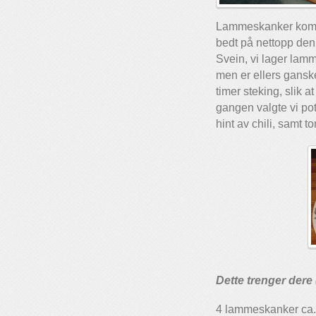
Lammeskanker kommer 
bedt på nettopp denn
Svein, vi lager lamme
men er ellers gans
timer steking, slik a
gangen valgte vi po
hint av chili, samt 
Dette trenger dere 
4 lammeskanker ca.