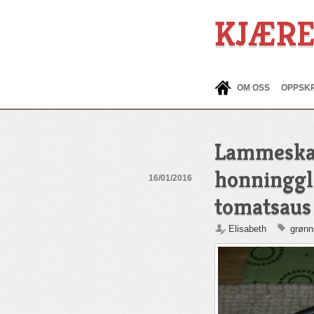
KJÆR
OM OSS
OPPSKR
Lammeska
honninggl
16/01/2016
tomatsaus
Elisabeth
grønn