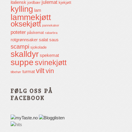
julemat
italiensk
jordbær
kjekjøtt
kylling
lam
lammekjøtt
oksekjøtt
pannekaker
poteter
påskemat
rabarbra
rotgrønnsaker
salat
saus
scampi
sjokolade
skalldyr
spekemat
suppe
svinekjøtt
vilt
vin
turmat
tilbehør
FØLG OSS PÅ
FACEBOOK