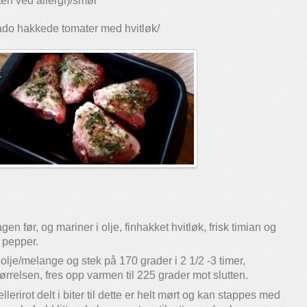
en ved allergi)/smør
ado hakkede tomater med hvitløk/
gen før, og mariner i olje, finhakket hvitløk, frisk timian og
g pepper.
olje/melange og stek på 170 grader i 2 1/2 -3 timer,
rrelsen, fres opp varmen til 225 grader mot slutten.
llerirot delt i biter til dette er helt mørt og kan stappes med