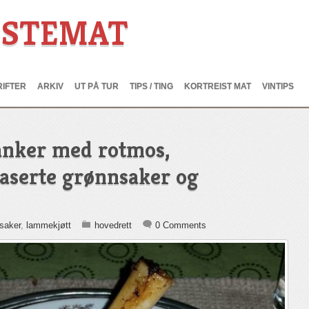
ESTEMAT
IFTER
ARKIV
UT PÅ TUR
TIPS / TING
KORTREIST MAT
VINTIPS
nker med rotmos,
aserte grønnsaker og
saker
,
lammekjøtt
hovedrett
0 Comments