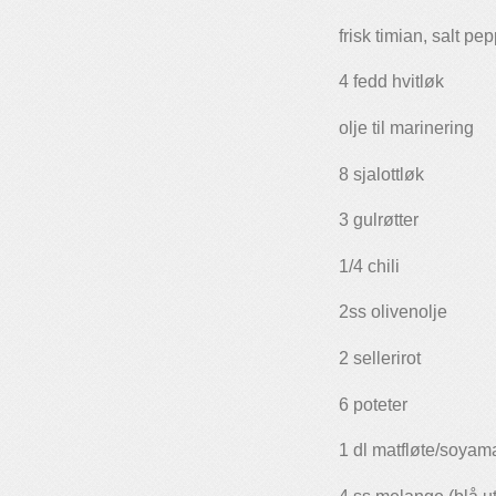
frisk timian, salt pe
4 fedd hvitløk
olje til marinering
8 sjalottløk
3 gulrøtter
1/4 chili
2ss olivenolje
2 sellerirot
6 poteter
1 dl matfløte/soyama