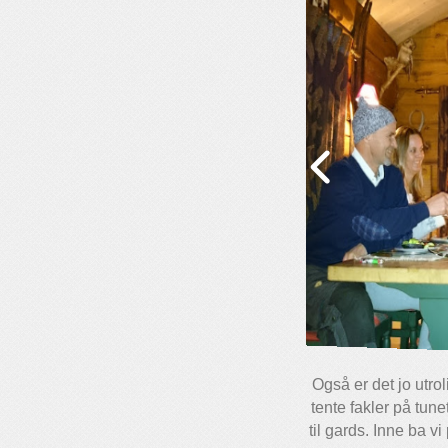
Også er det jo utro
tente fakler på tun
til gards. Inne ba v