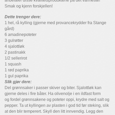
anbefaler disse kvalitetsproduktene på det varmeste!
Smak og kjenn forskjellen!
Dette trenger dere:
1 hel, rå kylling (gjerne med provancekrydder fra Stange
gård)
6 amadinepoteter
3 gulrøtter
4 sjalottløk
2 pastinakk
1/2 sellerirot
1 squash
1 rød paprika
1 gul paprika
Slik gjør dere:
Del grønnsaker i passer skiver og biter. Sjalottløk kan
gjerne deles i fire båter. Ha olivenolje i en ildfast form
og fordel grønnsakene og poteter oppi, krydre med salt og
pepper. Ta ut kyllingen av plasten i god tid før steking, slik
at den blir temperert. Skyll den litt innvendig. Legg den