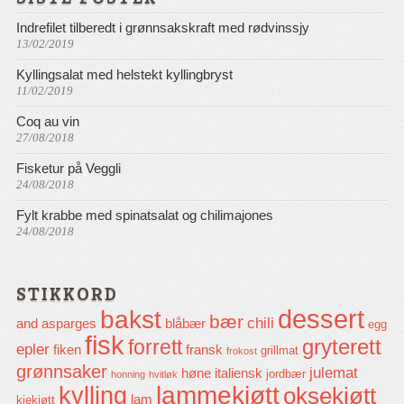
Indrefilet tilberedt i grønnsakskraft med rødvinssjy
13/02/2019
Kyllingsalat med helstekt kyllingbryst
11/02/2019
Coq au vin
27/08/2018
Fisketur på Veggli
24/08/2018
Fylt krabbe med spinatsalat og chilimajones
24/08/2018
STIKKORD
dessert
bakst
bær
chili
and
asparges
blåbær
egg
fisk
gryterett
forrett
epler
fiken
fransk
grillmat
frokost
grønnsaker
julemat
høne
italiensk
jordbær
honning
hvitløk
lammekjøtt
kylling
oksekjøtt
lam
kjekjøtt