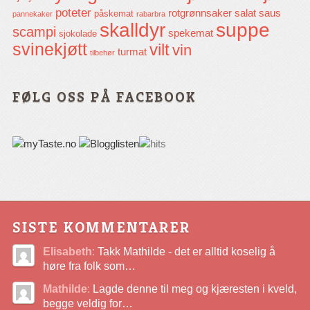
poteter
rotgrønnsaker
salat
saus
påskemat
pannekaker
rabarbra
skalldyr
suppe
scampi
spekemat
sjokolade
svinekjøtt
vilt
vin
turmat
tilbehør
FØLG OSS PÅ FACEBOOK
SISTE KOMMENTARER
Elisabeth
:
Takk Mathilde - det er alltid koselig å
høre fra folk som…
Mathilde
:
Lagde denne til meg og kjæresten i kveld,
begge veldig for…