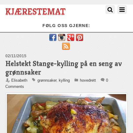
KJÆRESTEMAT
FØLG OSS GJERNE:
RSS
02/11/2015
Helstekt Stange-kylling på en seng av
grønnsaker
Elisabeth
grønnsaker
,
kylling
hovedrett
0
Comments