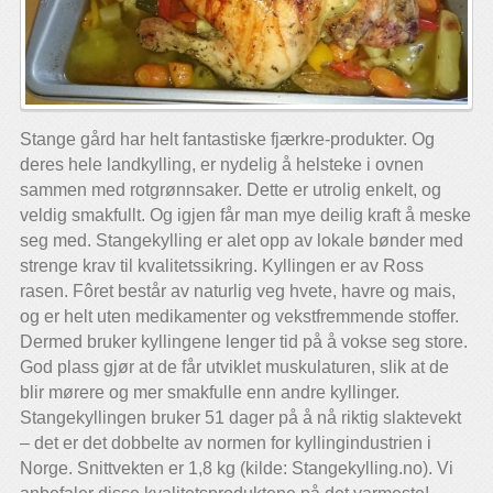
Stange gård har helt fantastiske fjærkre-produkter. Og
deres hele landkylling, er nydelig å helsteke i ovnen
sammen med rotgrønnsaker. Dette er utrolig enkelt, og
veldig smakfullt. Og igjen får man mye deilig kraft å meske
seg med. Stangekylling er alet opp av lokale bønder med
strenge krav til kvalitetssikring. Kyllingen er av Ross
rasen. Fôret består av naturlig veg hvete, havre og mais,
og er helt uten medikamenter og vekstfremmende stoffer.
Dermed bruker kyllingene lenger tid på å vokse seg store.
God plass gjør at de får utviklet muskulaturen, slik at de
blir mørere og mer smakfulle enn andre kyllinger.
Stangekyllingen bruker 51 dager på å nå riktig slaktevekt
– det er det dobbelte av normen for kyllingindustrien i
Norge. Snittvekten er 1,8 kg (kilde: Stangekylling.no). Vi