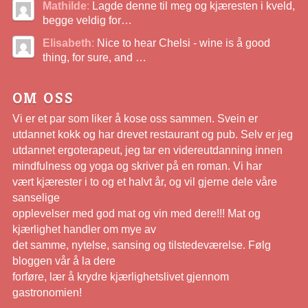
Mathilde
:
Lagde denne til meg og kjæresten i kveld,
begge veldig for…
Elisabeth
:
Nice to hear Chelsi - wine is å good
thing, for sure, and …
OM OSS
Vi er et par som liker å kose oss sammen. Svein er
utdannet kokk og har drevet restaurant og pub. Selv er jeg
utdannet ergoterapeut, jeg tar en videreutdanning innen
mindfulness og yoga og skriver på en roman. Vi har
vært kjærester i to og et halvt år, og vil gjerne dele våre
sanselige
opplevelser med god mat og vin med dere!!! Mat og
kjærlighet handler om mye av
det samme, nytelse, sansing og tilstedeværelse. Følg
bloggen vår å la dere
forføre, lær å krydre kjærlighetslivet gjennom
gastronomien!