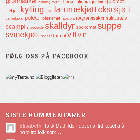
grønnsaker
julemat
høne
italiensk
jordbær
honning
hvitløk
lammekjøtt
kylling
oksekjøtt
lam
kjekjøtt
poteter
rotgrønnsaker
salat
saus
påskemat
pannekaker
rabarbra
skalldyr
suppe
scampi
spekemat
sjokolade
svinekjøtt
vilt
vin
turmat
tilbehør
FØLG OSS PÅ FACEBOOK
SISTE KOMMENTARER
Elisabeth
:
Takk Mathilde - det er alltid koselig å
høre fra folk som…