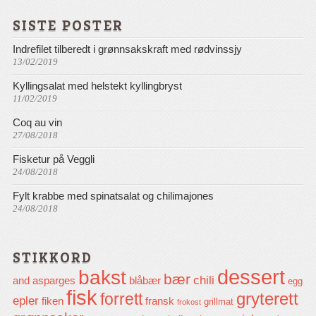
SISTE POSTER
Indrefilet tilberedt i grønnsakskraft med rødvinssjy
13/02/2019
Kyllingsalat med helstekt kyllingbryst
11/02/2019
Coq au vin
27/08/2018
Fisketur på Veggli
24/08/2018
Fylt krabbe med spinatsalat og chilimajones
24/08/2018
STIKKORD
dessert
bakst
bær
chili
and
asparges
blåbær
egg
fisk
gryterett
forrett
epler
fiken
fransk
grillmat
frokost