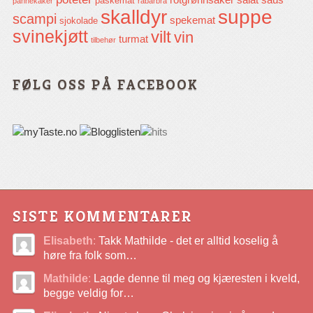
påskemat
pannekaker
rabarbra
skalldyr
suppe
scampi
spekemat
sjokolade
svinekjøtt
vilt
vin
turmat
tilbehør
FØLG OSS PÅ FACEBOOK
SISTE KOMMENTARER
Elisabeth
:
Takk Mathilde - det er alltid koselig å
høre fra folk som…
Mathilde
:
Lagde denne til meg og kjæresten i kveld,
begge veldig for…