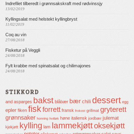
Indrefilet tilberedt i grønnsakskraft med rødvinssjy
13/02/2019
Kyllingsalat med helstekt kyllingbryst
11/02/2019
Coq au vin
27/08/2018
Fisketur på Veggli
24/08/2018
Fylt krabbe med spinatsalat og chilimajones
24/08/2018
STIKKORD
dessert
bakst
bær
chili
and
asparges
blåbær
egg
fisk
gryterett
forrett
epler
fiken
fransk
grillmat
frokost
grønnsaker
julemat
høne
italiensk
jordbær
honning
hvitløk
lammekjøtt
kylling
oksekjøtt
lam
kjekjøtt
poteter
rotgrønnsaker
salat
saus