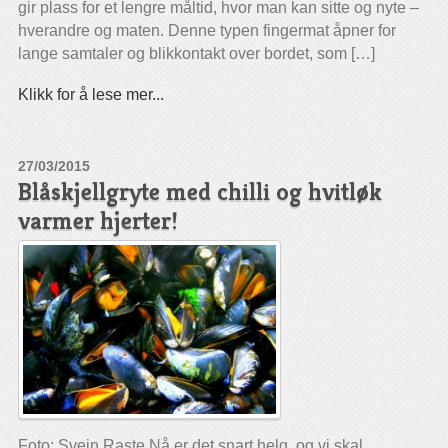
gir plass for et lengre måltid, hvor man kan sitte og nyte –
hverandre og maten. Denne typen fingermat åpner for
lange samtaler og blikkontakt over bordet, som […]
Klikk for å lese mer...
27/03/2015
Blåskjellgryte med chilli og hvitløk
varmer hjerter!
Foto: Svein Raste Nå er det snart helg, og vi skal