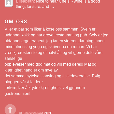
Elisabeth
:
Nice to hear Chelsi - wine is å good
thing, for sure, and …
OM OSS
Vi er et par som liker å kose oss sammen. Svein er
utdannet kokk og har drevet restaurant og pub. Selv er jeg
utdannet ergoterapeut, jeg tar en videreutdanning innen
mindfulness og yoga og skriver på en roman. Vi har
vært kjærester i to og et halvt år, og vil gjerne dele våre
sanselige
opplevelser med god mat og vin med dere!!! Mat og
kjærlighet handler om mye av
det samme, nytelse, sansing og tilstedeværelse. Følg
bloggen vår å la dere
forføre, lær å krydre kjærlighetslivet gjennom
gastronomien!
©
Kjærestemat
2026