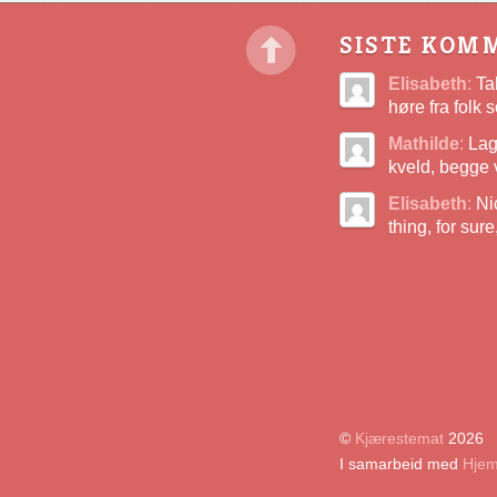
SISTE KOM
Elisabeth
:
Tak
høre fra folk
Mathilde
:
Lagd
kveld, begge 
Elisabeth
:
Nic
thing, for sur
©
Kjærestemat
2026
I samarbeid med
Hjem