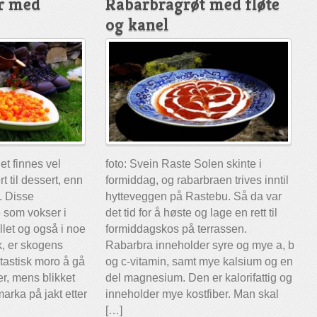
r med
Rabarbragrøt med fløte
og kanel
et finnes vel
foto: Svein Raste Solen skinte i
t til dessert, enn
formiddag, og rabarbraen trives inntil
. Disse
hytteveggen på Rastebu. Så da var
som vokser i
det tid for å høste og lage en rett til
llet og også i noe
formiddagskos på terrassen.
k, er skogens
Rabarbra inneholder syre og mye a, b
ntastisk moro å gå
og c-vitamin, samt mye kalsium og en
er, mens blikket
del magnesium. Den er kalorifattig og
marka på jakt etter
inneholder mye kostfiber. Man skal
[…]