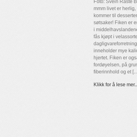
Foto: Svein Raste Ba
mmm livet er herlig, 
kommer til dessert
søtsaker! Fiken er e
i middelhavslandene
fås kjøpt i velassort
dagligvareforretnin
inneholder mye kali
hjertet. Fiken er ogs
fordøyelsen, på gru
fiberinnhold og et [
Klikk for å lese mer..