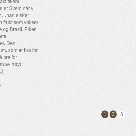
kt fiken!
sier Svein når vi
en…han elsker
n frukt som vokser
 og Brasil. Fiken
erte
ger. Den
um, som er bra for
å bra for
nn av høyt
…]
.
1
2
3