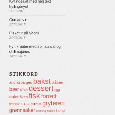
Kyllingsalat med helstekt
kyllingbryst
11/02/2019
Coq au vin
27/08/2018
Fisketur på Veggli
24/08/2018
Fylt krabbe med spinatsalat og
chilimajones
24/08/2018
STIKKORD
bakst
and
asparges
blåbær
dessert
bær
chili
egg
fisk
forrett
epler
fiken
gryterett
fransk
grillmat
frokost
grønnsaker
høne
honning
hvitløk