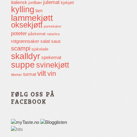
julemat
italiensk
jordbær
kjekjøtt
kylling
lam
lammekjøtt
oksekjøtt
pannekaker
poteter
påskemat
rabarbra
rotgrønnsaker
salat
saus
scampi
sjokolade
skalldyr
spekemat
suppe
svinekjøtt
vilt
vin
turmat
tilbehør
FØLG OSS PÅ
FACEBOOK