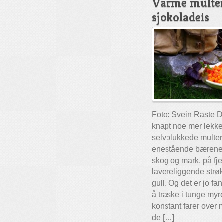
Varme multe
sjokoladeis
Foto: Svein Raste D
knapt noe mer lekker
selvplukkede multer
enestående bærene 
skog og mark, på fje
lavereliggende strø
gull. Og det er jo fa
å traske i tunge myr
konstant farer over 
de […]