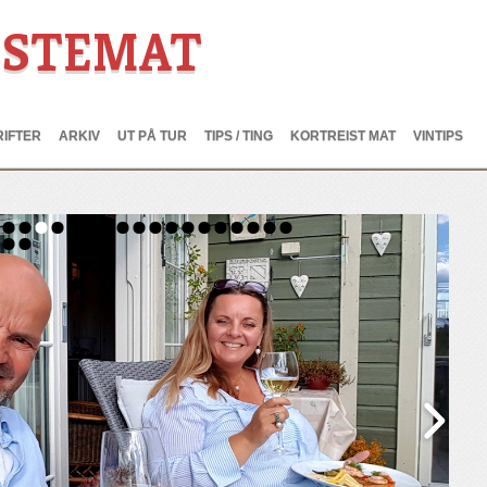
ESTEMAT
IFTER
ARKIV
UT PÅ TUR
TIPS / TING
KORTREIST MAT
VINTIPS