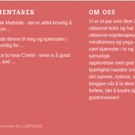
MENTARER
OM OSS
Vi er et par som like
k Mathilde - det er alltid koselig å
utdannet kokk og har 
 som…
utdannet ergoterapeut
e denne til meg og kjæresten i
mindfulness og yoga o
veldig for…
vært kjærester i to og 
e to hear Chelsi - wine is å good
sanselige
e, and …
opplevelser med god 
kjærlighet handler o
det samme, nytelse, s
bloggen vår å la dere
forføre, lær å krydre 
gastronomien!
meside fra LettPåNett