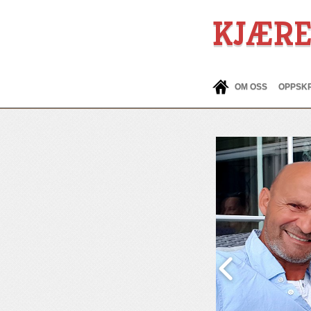
KJÆR
OM OSS
OPPSKR