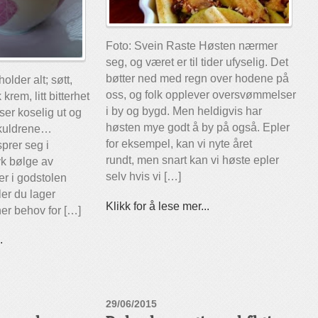
Foto: Svein Raste Høsten nærmer
seg, og været er til tider ufyselig. Det
bøtter ned med regn over hodene på
lder alt; søtt,
oss, og folk opplever oversvømmelser
krem, litt bitterhet
i by og bygd. Men heldigvis har
ser koselig ut og
høsten mye godt å by på også. Epler
 skuldrene…
for eksempel, kan vi nyte året
prer seg i
rundt, men snart kan vi høste epler
k bølge av
selv hvis vi […]
er i godstolen
ler du lager
Klikk for å lese mer...
ner behov for […]
.
29/06/2015