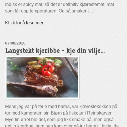
Indisk er spicy mat, så det er definitiv kjærestemat, mat
som får opp temperaturen. Og så smaker […]
Klikk for å lese mer...
07/08/2016
Langstekt kjeribbe – kje din vilje…
Mens jeg var på ferie med barna, var kjærestekokken på
tur med kameraten sin Bjørn på fisketur i Reinskarven.
Mye fin ørret ble det, som jeg fikk smake på, men også
deilig kjeribbe, som han kom over på tur hjem til hytta, da