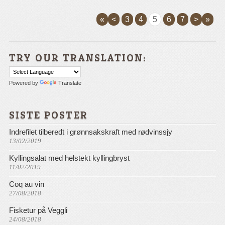
«
<
3
4
5
6
7
>
»
TRY OUR TRANSLATION:
Powered by
Translate
SISTE POSTER
Indrefilet tilberedt i grønnsakskraft med rødvinssjy
13/02/2019
Kyllingsalat med helstekt kyllingbryst
11/02/2019
Coq au vin
27/08/2018
Fisketur på Veggli
24/08/2018