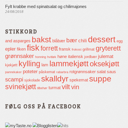
Fylt krabbe med spinatsalat og chilimajones
24/08/2018
STIKKORD
dessert
bakst
bær
chili
and
asparges
blåbær
egg
fisk
gryterett
forrett
epler
fiken
fransk
grillmat
frokost
grønnsaker
julemat
høne
italiensk
jordbær
honning
hvitløk
lammekjøtt
kylling
oksekjøtt
lam
kjekjøtt
poteter
rotgrønnsaker
salat
saus
påskemat
pannekaker
rabarbra
skalldyr
suppe
scampi
spekemat
sjokolade
svinekjøtt
vilt
vin
turmat
tilbehør
FØLG OSS PÅ FACEBOOK