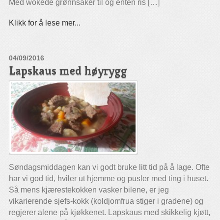
Med wokede grønnsaker til og enten ris […]
Klikk for å lese mer...
04/09/2016
Lapskaus med høyrygg
Søndagsmiddagen kan vi godt bruke litt tid på å lage. Ofte
har vi god tid, hviler ut hjemme og pusler med ting i huset.
Så mens kjærestekokken vasker bilene, er jeg
vikarierende sjefs-kokk (koldjomfrua stiger i gradene) og
regjerer alene på kjøkkenet. Lapskaus med skikkelig kjøtt,